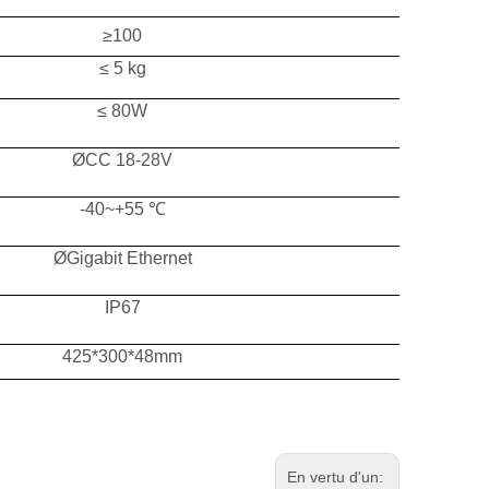
≥100
≤ 5 kg
≤ 80W
ØCC
18-28V
-40~+55 ℃
ØGigabit
Ethernet
IP67
425*300*48mm
En vertu d'un: