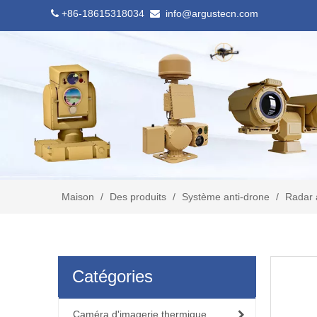
+86-18615318034
info@argustecn.com


Maison
/
Des produits
/
Système anti-drone
/
Radar 
Catégories
Caméra d'imagerie thermique