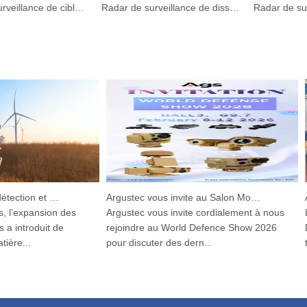
Radar de surveillance de cibles à basse altitude pour la dissuasion des oiseaux dans les aéroports
Radar de surveillance de dissuasion des oiseaux de l'aéroport de sécurité du conseil de basse altitude
Dispositif intégré de détection et de suivi HP-PRS : une vision panoramique pour la protection aviaire
Argustec vous invite au Salon Mondial de la Défense 2026 !
’expansion des
Argustec vous invite cordialement à nous
Le 
introduit de
rejoindre au World Defence Show 2026
D&S
e...
pour discuter des dern...
ten