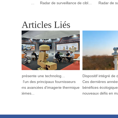
Radar de surveillance de dissuasion des oiseaux de l'aéroport de sécurité du conseil de basse altitude
Radar de surveillance de cibles à basse altitude pour la dissuasion des oiseaux dans les aéroports
Articles Liés
Argustec présente une technologie C-UAS et thermique de pointe à KL
Argustec, l'un des principaux fournisseurs
Ces dernières années, l
de solutions avancées d'imagerie thermique
bénéfices écologiques a 
et de systèmes...
nouveaux défis en matièr