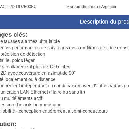
AGT-2D-RD7500KU
Marque de produit:
Argustec
Description du prod
ges clés:
 ciblage à trois axes multi-
Système de ciblage multi-capteurs po
e fausses alarmes ultra faible
urs pour caméra drone
caméra drone
entes performances de suivi dans des conditions de cible dens
précision de détection
taille, poids léger
 simultanément plus de 100 cibles
2D avec couverture en azimut de 90°
té localement ou à distance
onnement indépendant ou combinaison avec d'autres radars pou
ication LAN Ethernet (filaire ou sans fil)
 multiéléments actif
ession d'impulsion numérique
fiabilité - conception entièrement à semi-conducteurs
ation: