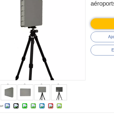
aéropor
Ajo
E
ur: