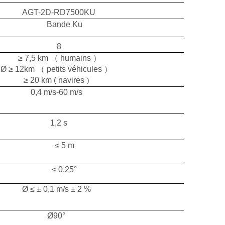
AGT-2D-RD7500KU
Bande Ku
8
≥ 7,5 km
（
humains
）
Ø
≥ 12km
（
petits véhicules
）
≥ 20 km
(
navires
)
0,4 m/s-60 m/s
1,2 s
≤ 5 m
≤ 0,25°
Ø
≤ ± 0,1 m/s ± 2 %
Ø90°