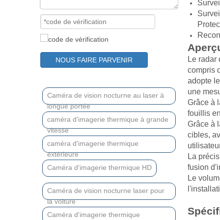
Survei
Survei
Protec
Recon
Aperç
Le radar 
NOUS FAIRE PARVENIR
compris d
adopte l
une mesur
Caméra de vision nocturne au laser à
Grâce à l
longue portée
fouillis 
caméra d'imagerie thermique à grande
Grâce à l
vitesse
cibles, a
caméra d'imagerie thermique
utilisate
extérieure
La précis
fusion d'
Caméra d'imagerie thermique HD
Le volume
l'installa
Caméra de vision nocturne laser pour
la voiture
Spécif
Caméra d'imagerie thermique