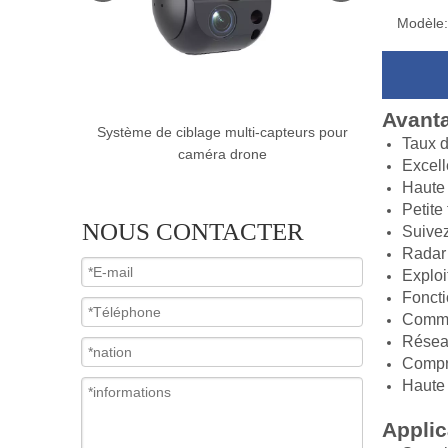
Modèle:
Avanta
pteurs pour
Système de ciblage à double capteur avec
Système de
Taux d
caméra drone
capte
Excell
Haute 
Petite 
NOUS CONTACTER
Suivez
Radar 
Exploi
Foncti
Commun
Réseau
Compr
Haute 
Applic