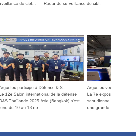
Radar de surveillance de cibles à basse altitude pour la dissuasion des oiseaux dans les aéroports
Radar de surveillance de cibles à basse altitude pour la dissuasion des oiseaux dans les aéroports
Argustec participe à Défense & Sécurité 2025
12e Salon international de la défense
La 7e exposition internation
 Thaïlande 2025 Asie (Bangkok) s'est
saoudienne 2025 a ouvert se
u du 10 au 13 no...
une grande fanfar...