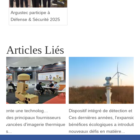
Argustec participe à
Défense & Sécurité 2025
Articles Liés
Argustec présente une technologie C-UAS et thermique de pointe à KL
Dispositif intégré de détection et de suivi HP-PRS : une vision panoramique pour la protection aviaire
n des principaux fournisseurs
Ces dernières années, l’expansion de
 avancées d'imagerie thermique
bénéfices écologiques a introduit de
es...
nouveaux défis en matière...