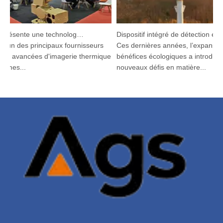
Argustec présente une technologie C-UAS et thermique de pointe à KL
Dispositif intégré de détection et de suivi HP-PRS : une vision panoramique pour la protection aviaire
'un des principaux fournisseurs
Ces dernières années, l’expansion 
ns avancées d'imagerie thermique
bénéfices écologiques a introduit de
mes...
nouveaux défis en matière...