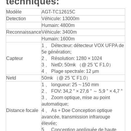
techniques:
Modèle
AGT-TC12615C
Detection
Véhicule: 13000m
Humain: 4800m
Reconnaissance
Véhicule: 3400m
Humain: 1600m
1 、 Détecteur: détecteur VOX UFPA de
5e génération;
Capteur
2 、 Résolution: 1280 × 1024
3 、 NetD: 50mk （@ 25 ℃ F1.0）
4 、 Plage spectrale: 12 μm
Netd
50mk （@ 25 ℃ F1.0）
1 、 longueur: 25 ~ 150 mm
2 、 FOV: 34,2 ° × 27,6 ° ～ 5,9 ° × 4,7 °
3 、 Zoom optique, mise au point
automatique;
Distance focale
4 、 As + Doe Conception optique
avancée, transmission infrarouge
élevée;
5 、 Conception appliquée de haute