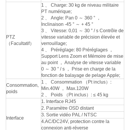
1 、 Charge: 30 kg de niveau militaire
PT numérique;
2 、 Angle: Pan 0 ～ 360 ° ，
Inclinaison -45 ° ～ + 45 °
3 、 Vitesse: 0,01 ～ 30 ° / s Contrôle de
PTZ
vitesse variable de précision élevée et
（Facultatif）
verrouillage;
4 、 Préréglage: 80 Préréglages ，
Support Lens Zoom et Mémoire de mise
au point ， Analyse de vitesse variable
0 ～ 30 ° / s ， Prise en charge de la
fonction de balayage de pelage Apple;
1 、 Consommation （Pt inclus）:
Consommation,
Min.40W ， Max.120W
poids
2 、 Poids （Pt inclus）: ≤ 45 kg
1. Interface RJ45
2. Paramètre OSD distant
3. Sortie vidéo PAL / NTSC
Interface
4.AC/DC24V, protection contre la
connexion anti-réverse