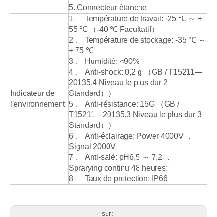
5. Connecteur étanche
1 、 Température de travail: -25 ℃ ～ +
55 ℃ （-40 ℃ Facultatif）
2 、 Température de stockage: -35 ℃ ～
+ 75 ℃
3 、 Humidité: <90%
4 、 Anti-shock: 0,2 g （GB / T15211—
20135.4 Niveau le plus dur 2
Indicateur de
Standard））
l'environnement
5 、 Anti-résistance: 15G （GB /
T15211—20135.3 Niveau le plus dur 3
Standard））
6 、 Anti-éclairage: Power 4000V ，
Signal 2000V
7 、 Anti-salé: pH6,5 ～ 7,2 ，
Sprarying continu 48 heures;
8 、 Taux de protection: IP66
sur: