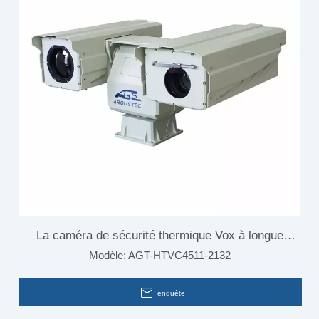
La caméra de sécurité thermique Vox à longue
Modèle:
AGT-HTVC4511-2132
portée avec détection de mouvement IP67
enquête