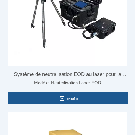
Système de neutralisation EOD au laser pour la
Modèle:
Neutralisation Laser EOD
dissuasion des oiseaux dans les aéroports
enquête