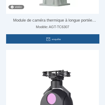
vidéo
Module de caméra thermique à longue portée
Modèle:
AGT-TC6307
infrarouge pour la surveillance aux frontières
enquête