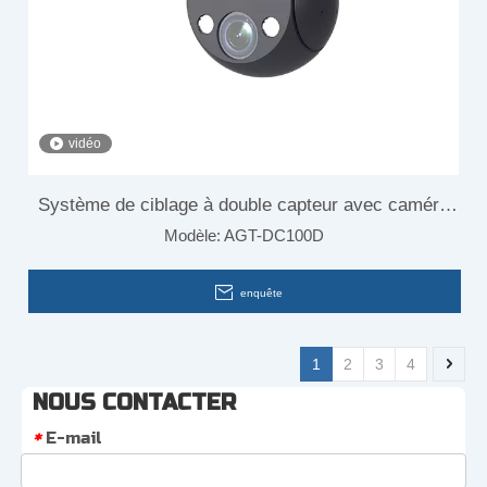
vidéo
Système de ciblage à double capteur avec caméra
Modèle:
AGT-DC100D
drone
enquête
1
2
3
4
NOUS CONTACTER
E-mail
*