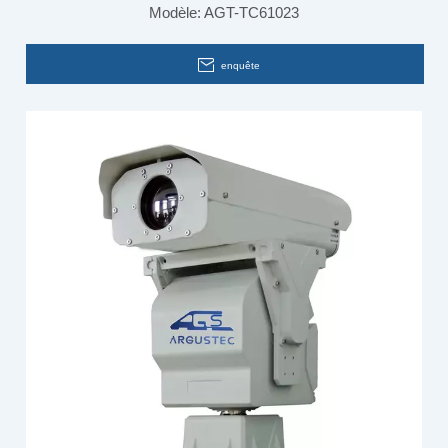
Modèle:
AGT-TC61023
sécurité pour surveillance aux frontières
enquête