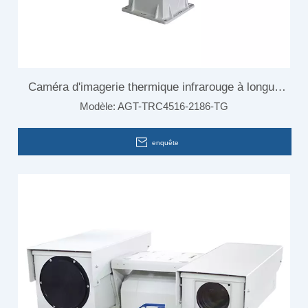
Caméra d'imagerie thermique infrarouge à longue
Modèle:
AGT-TRC4516-2186-TG
portée pour le système de surveillance de la sécurité
des aéroports
enquête