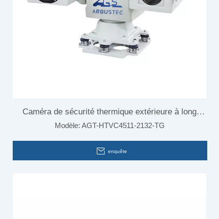
Caméra de sécurité thermique extérieure à long
Modèle:
AGT-HTVC4511-2132-TG
terme avec détection de mouvement
enquête